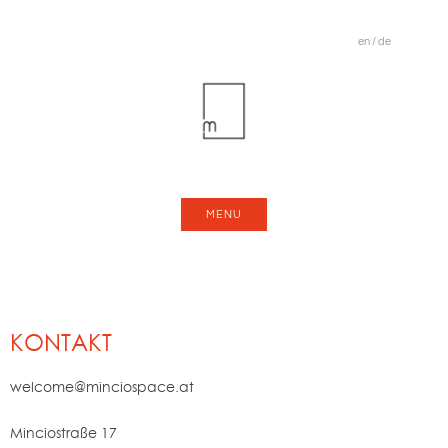
en
/
de
MENU
KONTAKT
welcome@minciospace.at
Minciostraße 17